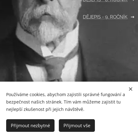
DĚJEPIS - 9. ROČNÍK
Používáme cookies, abychom zajistili správné fungování a
bezpečnost našich stránek. Tím vám můžeme zajistit tu
nejlepší zkušenost při jejich návštěvě.
Nejen dějepisné stránky | Všechna práva vyhrazena 2026 |
Poslední aktualizace: 22. 7. 2026
Přijmout nezbytné
Přijmout vše
Vytvořeno službou
Webnode
Cookies