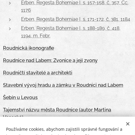
Erben, Regesta Bohemiae I, s. 157-158, č. 357, Cc.
1176
Erben, Regesta Bohemiae I, s. 171-172, č. 381, 1184
Erben, Regesta Bohemiae I, s. 188-189, č. 418,
1194, m. Febr.
Roudnická ikonografie
Roudnice nad Labem: Zvonice a její zvony
Roudničtí stavitelé a architekti
Stavební vývoj hradu a zámku v Roudnici nad Labem
Šebín u Levous
Tajemství názvu města Roudnice (autor Martina
Vesecká)
Používáme cookies, abychom zajistili správné fungování a