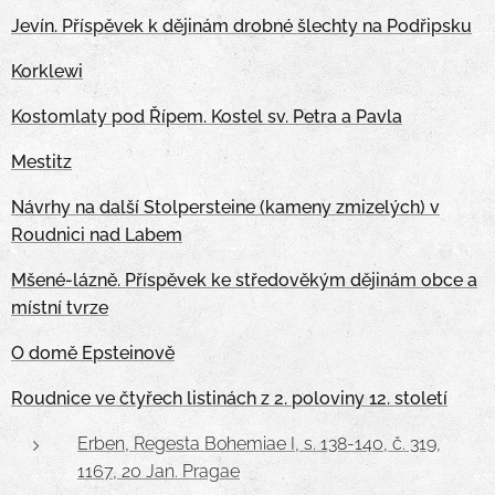
Jevín. Příspěvek k dějinám drobné šlechty na Podřipsku
Korklewi
Kostomlaty pod Řípem. Kostel sv. Petra a Pavla
Mestitz
Návrhy na další Stolpersteine (kameny zmizelých) v
Roudnici nad Labem
Mšené-lázně. Příspěvek ke středověkým dějinám obce a
místní tvrze
O domě Epsteinově
Roudnice ve čtyřech listinách z 2. poloviny 12. století
Erben, Regesta Bohemiae I, s. 138-140, č. 319,
1167, 20 Jan. Pragae