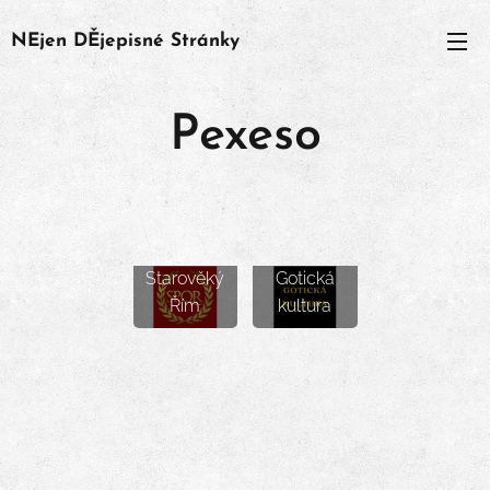
NEjen
DĚjepisné
Stránky
Pexeso
Starověký
Gotická
Řím
kultura