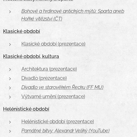
Bohové a hrdinové antických mýtů: Sparta aneb
Hořké vítězství (ČT)
Klasické období
Klasické období (prezentace)
Klasické období, kultura
Architektura (prezentace)
Divadlo (prezentace)
Divadlo ve starověkém Řecku (FF MU)
Výtvarné umění (prezentace)
Helénistické období
Helénistické období (prezentace)
Památné bitvy: Alexandr Veliký (YouTube)