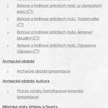
Bohové a hrdinové antických mýtů: 12 olympských
bohů (ČT)
Bohové a hrdinové antických mýtů: Trojská válka
(ČT)
Bohové a hrdinové antických mýtů: Aeneovo
bloudění (ČT)
Bohové a hrdinové antických mýtů: Odysseova
Odyssea (ČT)
Archaické období
Archaické období (prezentace)
Archaické období, kultura
Proces výroby černofigurové keramiky
(prezentace)
Městské státy Athény a Sparta