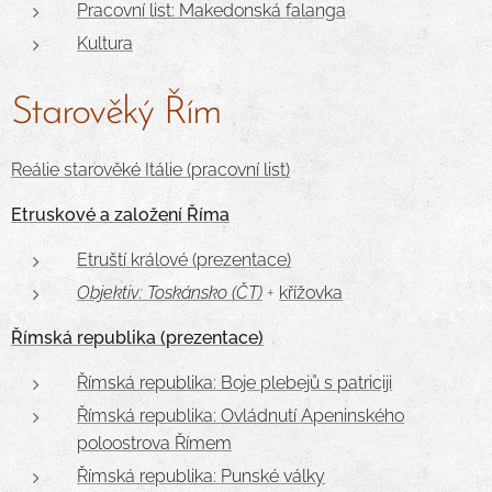
Pracovní list: Makedonská falanga
Kultura
Starověký Řím
Reálie starověké Itálie (pracovní list)
Etruskové a založení Říma
Etruští králové (prezentace)
Objektiv: Toskánsko (ČT)
+
křížovka
Římská republika (prezentace)
Římská republika: Boje plebejů s patriciji
Římská republika: Ovládnutí Apeninského
poloostrova Římem
Římská republika: Punské války