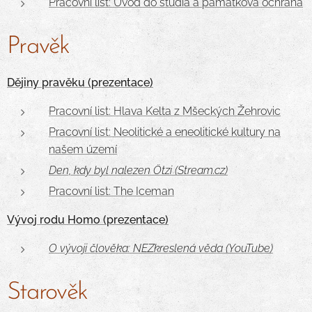
Pracovní
list: Úvod do studia a
pa
mátková ochrana
Pravěk
Dějiny pravěku (prezentace)
Pracovní list: Hlava Kelta z Mšeckých Žehrovic
Pracovní list: Neolitické a eneolitické kultury na
našem území
Den, kdy byl nalezen Ötzi (Stream.cz)
Pracovní list: The Iceman
Vývoj rodu Homo (prezentace)
O vývoji člověka: NEZkreslená věda (YouTube)
Starověk