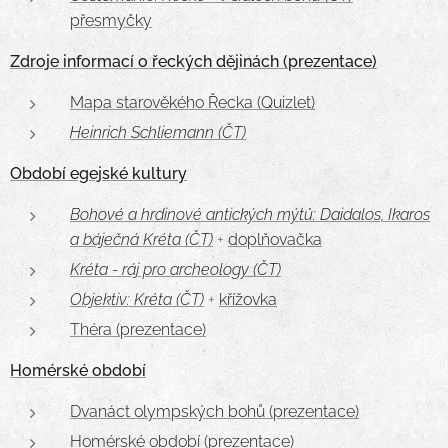
přesmyčky
Zdroje informací o řeckých dějinách (prezentace)
Mapa starověkého Řecka (Quizlet)
Heinrich Schliemann (ČT)
Období egejské kultury
Bohové a hrdinové antických mýtů: Daidalos, Ikaros
a báječná Kréta (ČT)
+
doplňovačka
Kréta - ráj pro archeology (ČT)
Objektiv: Kréta (ČT)
+
křížovka
Théra (prezentace)
Homérské období
Dvanáct olympských bohů (prezentace)
Homérské období (prezentace)