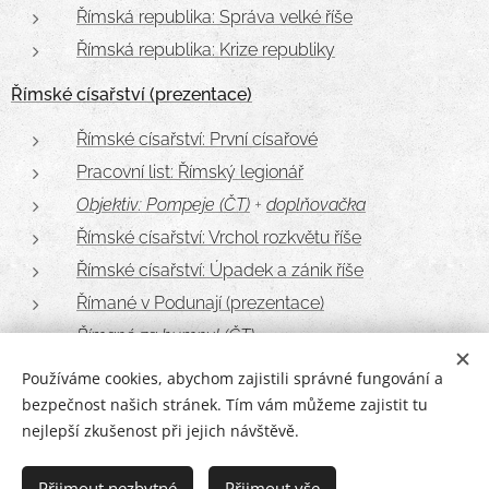
Římská republika: Správa velké říše
Římská republika: Krize republiky
Římské císařství (prezentace)
Římské císařství: První císařové
Pracovní list: Římský legionář
Objektiv: Pompeje (ČT)
+
doplňovačka
Římské císařství: Vrchol rozkvětu říše
Římské císařství: Úpadek a zánik říše
Římané v Podunají (prezentace)
Římané za humny! (ČT)
Používáme cookies, abychom zajistili správné fungování a
bezpečnost našich stránek. Tím vám můžeme zajistit tu
nejlepší zkušenost při jejich návštěvě.
Nejen dějepisné stránky | Všechna práva vyhrazena 2026 |
Poslední aktualizace: 22. 7. 2026
Přijmout nezbytné
Přijmout vše