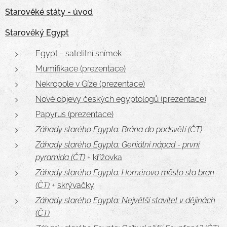
Starověké státy - úvod
Starověký Egypt
Egypt - satelitní snímek
Mumifikace (prezentace)
Nekropole v Gíze (prezentace)
Nové objevy českých egyptologů (prezentace)
Papyrus (prezentace)
Záhady starého Egypta: Brána do podsvětí (ČT)
Záhady starého Egypta: Geniální nápad - první
pyramida (ČT)
+
křížovka
Záhady starého Egypta: Homérovo město sta bran
(ČT)
+
skrývačky
Záhady starého Egypta: Největší stavitel v dějinách
(ČT)