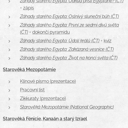
Záhady starého Egypta: Odkud přišli Egypťané? (ČT)
+
zápis
Záhady starého Egypta: Oslnivý sluneční bůh (ČT)
Záhady starého Egypta: První ze sedmi divů světa
(ČT)
+
dokonči pyramidu
Záhady starého Egypta: Údolí králů (ČT)
+
kvíz
Záhady starého Egypta: Zakázaná vesnice (ČT)
Záhady starého Egypta: Život na konci světa (ČT)
Starověká Mezopotámie
Klínové písmo (prezentace)
Pracovní list
Zikkuraty (prezentace)
Starověká Mezopotámie (National Geographic)
Starověká Fénicie, Kanaán a starý Izrael