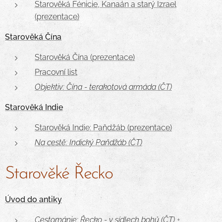
Starověká Fénicie, Kanaán a starý Izrael
(prezentace)
Starověká Čína
Starověká Čína (prezentace)
Pracovní list
Objektiv: Čína - terakotová armáda (ČT)
Starověká Indie
Starověká Indie: Paňdžáb (prezentace)
Na cestě: Indický Paňdžáb (ČT)
Starověké Řecko
Úvod do antiky
Cestománie: Řecko - v sídlech bohů (ČT)
+