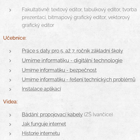
Fakultativně: textový editor, tabulkový editor, tvorba
prezentací, bitmapový grafický editor, vektorový
grafický editor
Učebnice:
Práce s daty pro 5. až 7. ročník základní školy
Umíme informatiku - digitální technologie
Umíme informatiku - bezpečnost
Umíme informatiku - řešení technických problémů
Instalace aplikací
Videa:
Bádání: propojovací kabely
(ZŠ Ivančice)
Jak funguje internet
Historie internetu