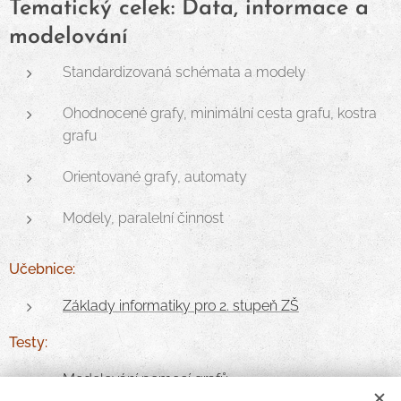
Tematický celek: Data, informace a
modelování
Standardizovaná schémata a modely
Ohodnocené grafy, minimální cesta grafu, kostra
grafu
Orientované grafy, automaty
Modely, paralelní činnost
Učebnice:
Základy informatiky pro 2. stupeň ZŠ
Testy:
Modelování pomocí grafů